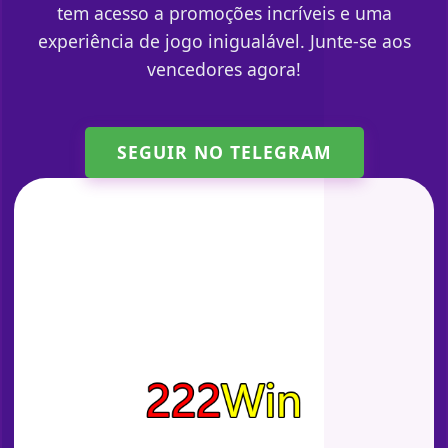
tem acesso a promoções incríveis e uma
experiência de jogo inigualável. Junte-se aos
vencedores agora!
SEGUIR NO TELEGRAM