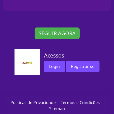
SEGUIR AGORA
Acessos
Login
Registrar-se
Políticas de Privacidade
Termos e Condições
Sitemap