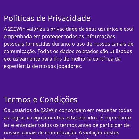
Políticas de Privacidade
A 222Win valoriza a privacidade de seus usuários e está
empenhada em proteger todas as informações
pessoais fornecidas durante o uso de nossos canais de
comunicação. Todos os dados coletados são utilizados
exclusivamente para fins de melhoria contínua da
experiência de nossos jogadores.
Termos e Condições
Os usuários da 222Win concordam em respeitar todas
as regras e regulamentos estabelecidos. É importante
ler e entender todos os termos antes de participar de
nossos canais de comunicação. A violação destes