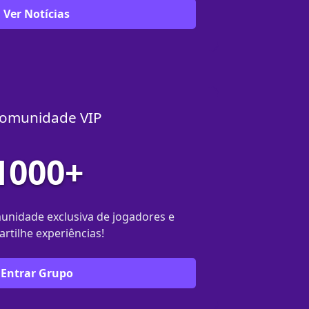
Ver Notícias
Comunidade VIP
1000+
unidade exclusiva de jogadores e
rtilhe experiências!
Entrar Grupo