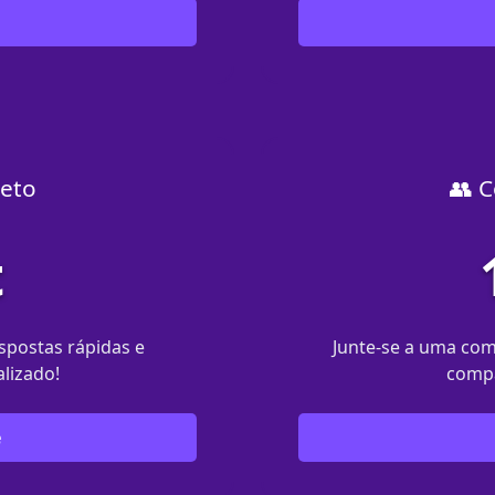
reto
👥 
t
espostas rápidas e
Junte-se a uma com
lizado!
compa
e