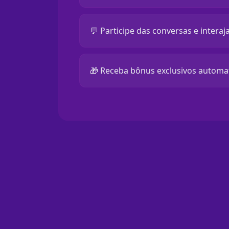
💬 Participe das conversas e interaj
🎁 Receba bônus exclusivos autom