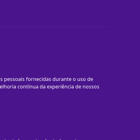
s pessoais fornecidas durante o uso de
elhoria contínua da experiência de nossos