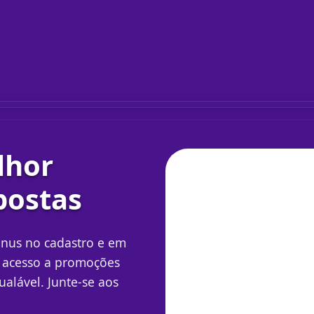
lhor
postas
nus no cadastro e em
 acesso a promoções
ualável. Junte-se aos