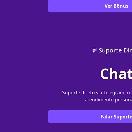
Ver Bônus
💬 Suporte Di
Cha
Suporte direto via Telegram, r
atendimento persona
Falar Suport