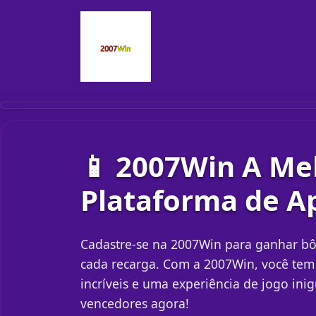
📱 2007Win A Me
Plataforma de A
Cadastre-se na 2007Win para ganhar bô
cada recarga. Com a 2007Win, você tem
incríveis e uma experiência de jogo inig
vencedores agora!