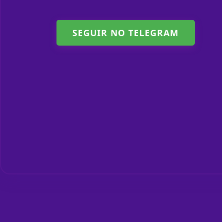
SEGUIR NO TELEGRAM