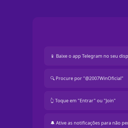
📱 Baixe o app Telegram no seu disp
🔍 Procure por "@2007WinOficial"
👆 Toque em "Entrar" ou "Join"
🔔 Ative as notificações para não p