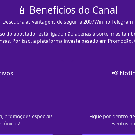
📱 Benefícios do Canal
Descubra as vantagens de seguir a 2007Win no Telegram
sso do apostador está ligado não apenas à sorte, mas tam
sas. Por isso, a plataforma investe pesado em Promoção, 
sivos
📢 Notí
m, promoções especiais
Fique por dentro d
s únicos!
eventos da