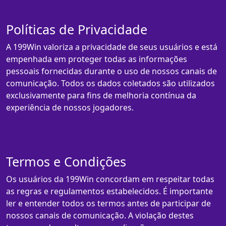
Políticas de Privacidade
A 199Win valoriza a privacidade de seus usuários e está
empenhada em proteger todas as informações
pessoais fornecidas durante o uso de nossos canais de
comunicação. Todos os dados coletados são utilizados
exclusivamente para fins de melhoria contínua da
experiência de nossos jogadores.
Termos e Condições
Os usuários da 199Win concordam em respeitar todas
as regras e regulamentos estabelecidos. É importante
ler e entender todos os termos antes de participar de
nossos canais de comunicação. A violação destes