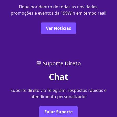
Fique por dentro de todas as novidades,
promoções e eventos da 199Win em tempo real!
Ver Notícias
💬 Suporte Direto
Chat
Suporte direto via Telegram, respostas rápidas e
atendimento personalizado!
Falar Suporte