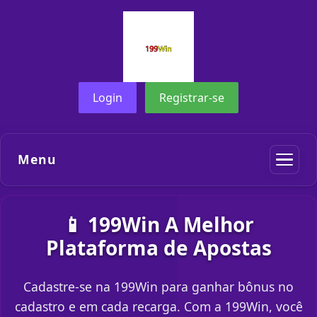
Login
Registrar-se
Menu
📱 199Win A Melhor
Plataforma de Apostas
Cadastre-se na 199Win para ganhar bônus no
cadastro e em cada recarga. Com a 199Win, você