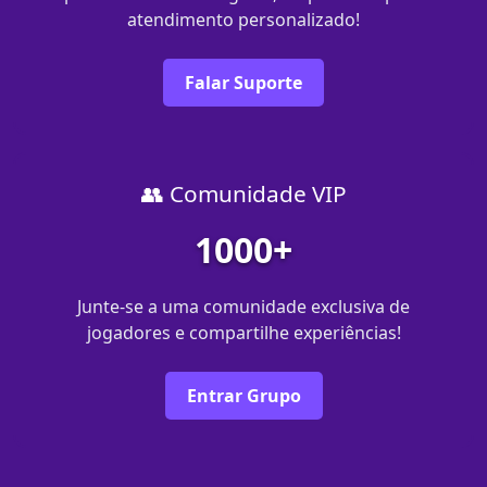
atendimento personalizado!
Falar Suporte
👥 Comunidade VIP
1000+
Junte-se a uma comunidade exclusiva de
jogadores e compartilhe experiências!
Entrar Grupo