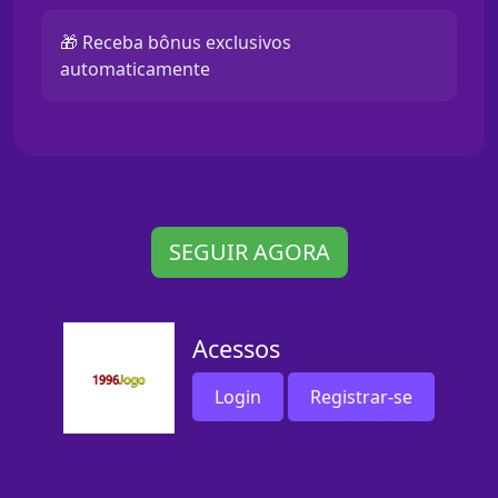
🎁 Receba bônus exclusivos
automaticamente
SEGUIR AGORA
Acessos
Login
Registrar-se