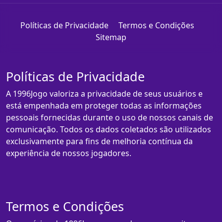
Políticas de Privacidade
Termos e Condições
Sitemap
Políticas de Privacidade
A 1996Jogo valoriza a privacidade de seus usuários e
está empenhada em proteger todas as informações
pessoais fornecidas durante o uso de nossos canais de
comunicação. Todos os dados coletados são utilizados
exclusivamente para fins de melhoria contínua da
experiência de nossos jogadores.
Termos e Condições