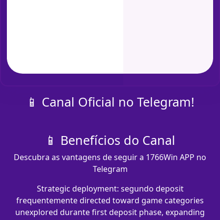
📱 Canal Oficial no Telegram!
📱 Benefícios do Canal
Descubra as vantagens de seguir a 1766Win APP no
Telegram
Strategic deployment: segundo deposit
frequentemente directed toward game categories
unexplored durante first deposit phase, expanding