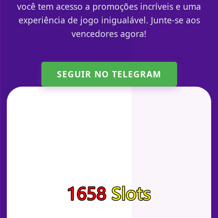
você tem acesso a promoções incríveis e uma
experiência de jogo inigualável. Junte-se aos
vencedores agora!
SEGUIR NO TELEGRAM