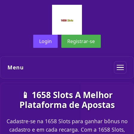
Login
Registrar-se
Menu
📱 1658 Slots A Melhor
Plataforma de Apostas
Cadastre-se na 1658 Slots para ganhar bônus no
cadastro e em cada recarga. Com a 1658 Slots,