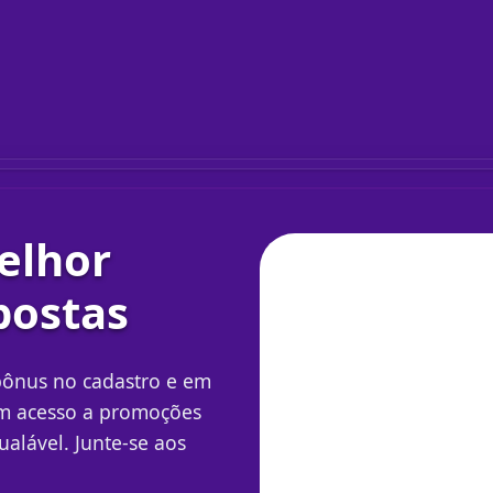
elhor
postas
bônus no cadastro e em
em acesso a promoções
ualável. Junte-se aos