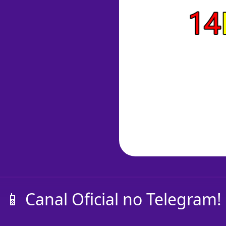
📱 Canal Oficial no Telegram!