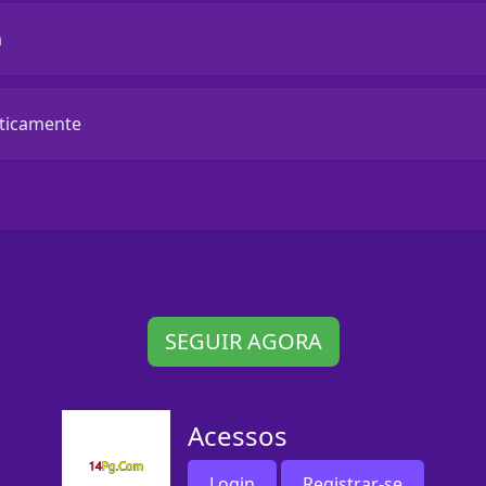
a
aticamente
SEGUIR AGORA
Acessos
Login
Registrar-se