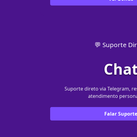
💬 Suporte Di
Cha
Suporte direto via Telegram, r
atendimento persona
Falar Suport