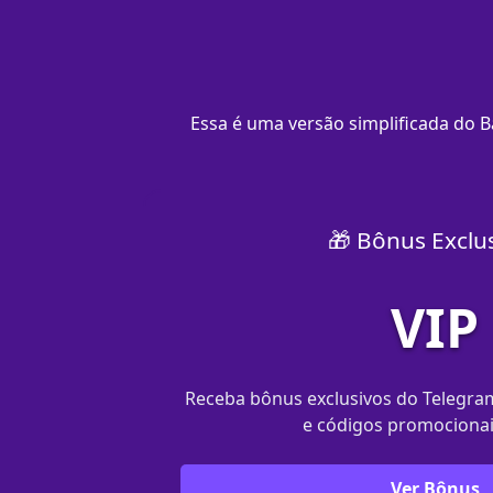
Essa é uma versão simplificada do B
🎁 Bônus Exclu
VIP
Receba bônus exclusivos do Telegra
e códigos promocionai
Ver Bônus