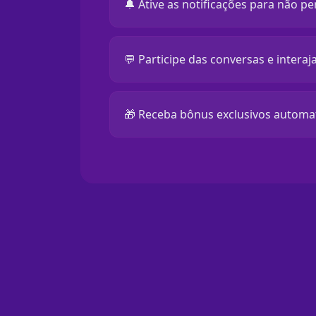
🔔 Ative as notificações para não p
💬 Participe das conversas e interaj
🎁 Receba bônus exclusivos autom