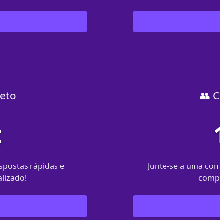
reto
👥 
t
espostas rápidas e
Junte-se a uma com
lizado!
compa
e