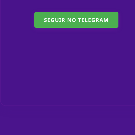
SEGUIR NO TELEGRAM