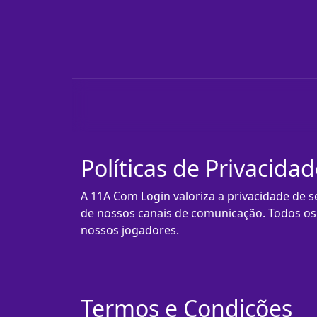
Políticas de Privacida
A 11A Com Login valoriza a privacidade de 
de nossos canais de comunicação. Todos os 
nossos jogadores.
Termos e Condições