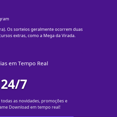
egram
ra). Os sorteios geralmente ocorrem duas
cursos extras, como a Mega da Virada.
cias em Tempo Real
24/7
e todas as novidades, promoções e
Game Download em tempo real!