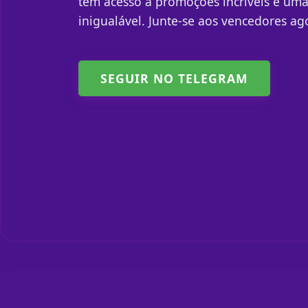
tem acesso a promoções incríveis e uma
inigualável. Junte-se aos vencedores ag
SEGUIR NO TELEGRAM