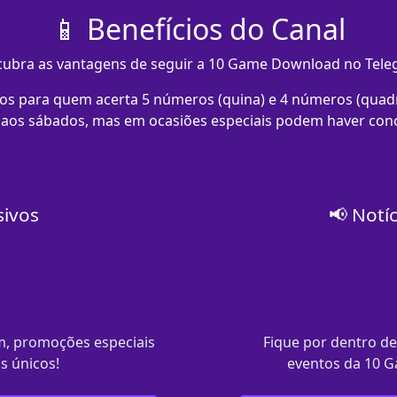
📱 Benefícios do Canal
ubra as vantagens de seguir a 10 Game Download no Tel
ios para quem acerta 5 números (quina) e 4 números (quad
e aos sábados, mas em ocasiões especiais podem haver con
sivos
📢 Notí
m, promoções especiais
Fique por dentro d
s únicos!
eventos da 10 