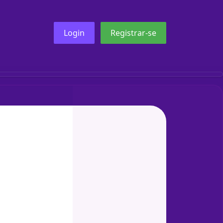
Login
Registrar-se