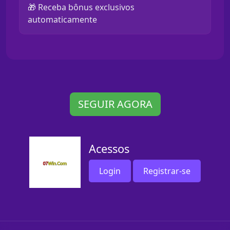
🎁 Receba bônus exclusivos
automaticamente
SEGUIR AGORA
Acessos
Login
Registrar-se