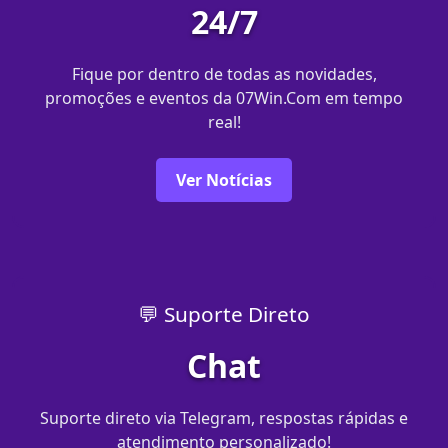
24/7
Fique por dentro de todas as novidades,
promoções e eventos da 07Win.Com em tempo
real!
Ver Notícias
💬 Suporte Direto
Chat
Suporte direto via Telegram, respostas rápidas e
atendimento personalizado!