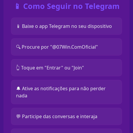
📱 Como Seguir no Telegram
📱 Baixe o app Telegram no seu dispositivo
🔍 Procure por "@07Win.ComOficial"
👆 Toque em "Entrar" ou "Join"
🔔 Ative as notificações para não perder
nada
💬 Participe das conversas e interaja