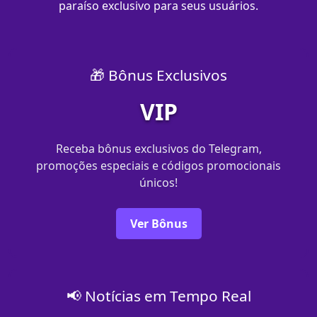
paraíso exclusivo para seus usuários.
🎁 Bônus Exclusivos
VIP
Receba bônus exclusivos do Telegram,
promoções especiais e códigos promocionais
únicos!
Ver Bônus
📢 Notícias em Tempo Real