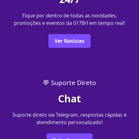
Fique por dentro de todas as novidades,
promoções e eventos da 017Brl em tempo real!
Ver Notícias
💬 Suporte Direto
Chat
Suporte direto via Telegram, respostas rápidas e
atendimento personalizado!