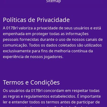
Sitemap
Políticas de Privacidade
A 017Brl valoriza a privacidade de seus usuários e está
empenhada em proteger todas as informações
pessoais fornecidas durante o uso de nossos canais de
comunicação. Todos os dados coletados são utilizados
exclusivamente para fins de melhoria contínua da
experiência de nossos jogadores.
Termos e Condições
Os usuários da 017Brl concordam em respeitar todas
as regras e regulamentos estabelecidos. É importante
ler e entender todos os termos antes de participar de